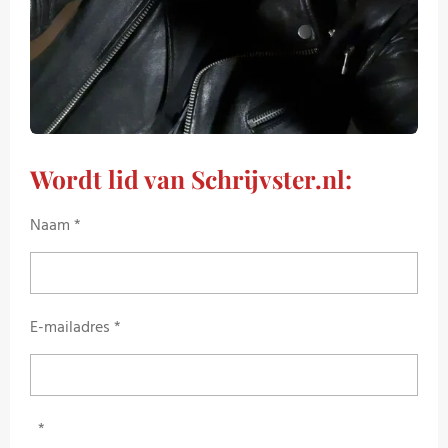
Wordt lid van Schrijvster.nl:
Naam *
E-mailadres *
*